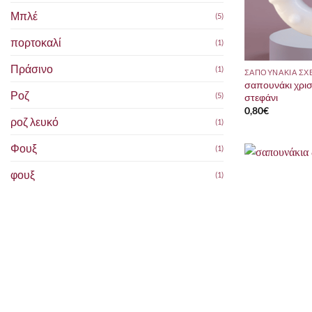
Μπλέ
(5)
πορτοκαλί
(1)
Πράσινο
(1)
σαπουνάκι χρισ
Ροζ
(5)
στεφάνι
0,80
€
ροζ λευκό
(1)
Φουξ
(1)
φουξ
(1)