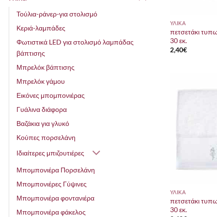
Τούλια-ράνερ-για στολισμό
ΥΛΙΚΑ
Κεριά-λαμπάδες
πετσετάκι τυπω
30 εκ.
Φωτιστικά LED για στολισμό λαμπάδας
2,40
€
βάπτισης
Μπρελόκ βάπτισης
Μπρελόκ γάμου
Εικόνες μπομπονιέρας
Γυάλινα διάφορα
Βαζάκια για γλυκό
Κούπες πορσελάνη
Ιδιαίτερες μπιζουτιέρες
Μπομπονιέρα Πορσελάνη
Μπομπονιέρες Γύψινες
ΥΛΙΚΑ
Μπομπονιέρα φοντανιέρα
πετσετάκι τυπω
30 εκ.
Μπομπονιέρα φάκελος