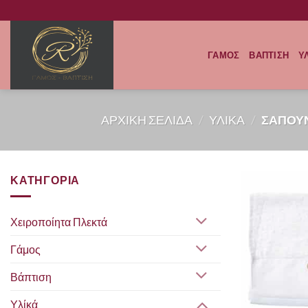
Μετάβαση
στο
περιεχόμενο
ΓΑΜΟΣ
ΒΑΠΤΙΣΗ
Υ
ΑΡΧΙΚΗ ΣΕΛΙΔΑ
/
ΥΛΙΚΑ
/
ΣΑΠΟΥΝ
ΚΑΤΗΓΟΡΙΑ
Χειροποίητα Πλεκτά
Γάμος
Βάπτιση
Υλίκά