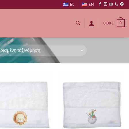
EL
EN
0
0,00
€