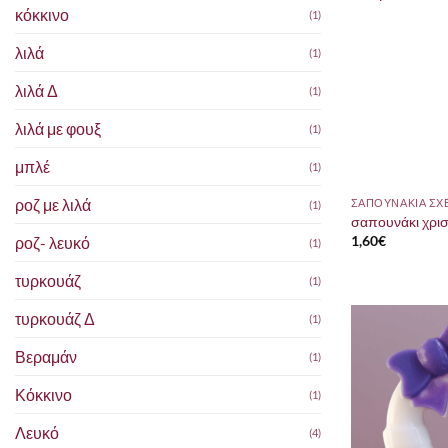
κόκκινο
(1)
λιλά
(1)
λιλά Δ
(1)
λιλά με φουξ
(1)
μπλέ
(1)
ροζ με λιλά
(1)
σαπουνάκι χρισ
1,60
€
ροζ- λευκό
(1)
τυρκουάζ
(1)
τυρκουάζ Δ
(1)
Βεραμάν
(1)
Κόκκινο
(1)
Λευκό
(4)