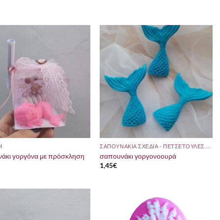
Η
ΣΑΠΟΥΝΑΚΙΑ ΣΧΕΔΙΑ - ΠΕΤΣΕΤΟΥΛΕΣ ΜΕ ΘΕΜΑ
άκι γοργόνα με πρόσκληση
σαπουνάκι γοργονοουρά
1,45
€