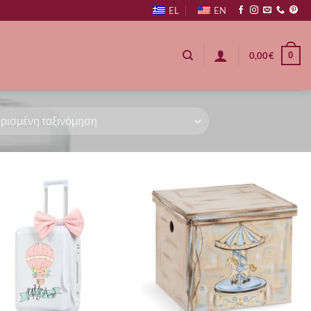
EL
EN
0
0,00
€