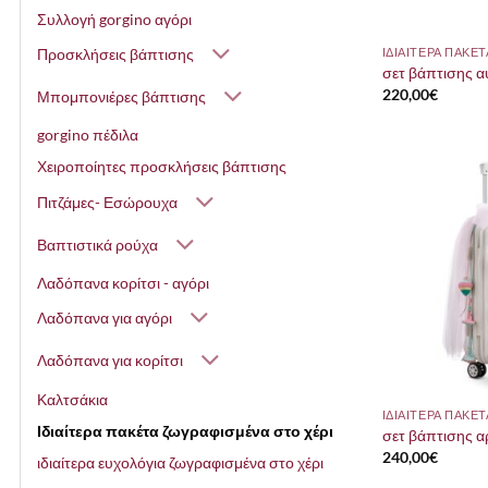
Συλλογή gorgino αγόρι
Προσκλήσεις βάπτισης
σετ βάπτισης α
220,00
€
Μπομπονιέρες βάπτισης
gorgino πέδιλα
Χειροποίητες προσκλήσεις βάπτισης
Πιτζάμες- Εσώρουχα
Βαπτιστικά ρούχα
Λαδόπανα κορίτσι - αγόρι
Λαδόπανα για αγόρι
Λαδόπανα για κορίτσι
Καλτσάκια
Ιδιαίτερα πακέτα ζωγραφισμένα στο χέρι
σετ βάπτισης α
240,00
€
ιδιαίτερα ευχολόγια ζωγραφισμένα στο χέρι