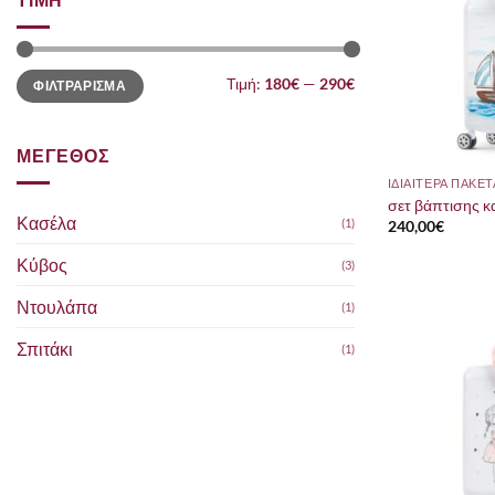
Ελάχιστη
Μέγιστη
Τιμή:
180€
—
290€
ΦΙΛΤΡΑΡΙΣΜΑ
τιμή
τιμή
ΜΕΓΕΘΟΣ
σετ βάπτισης κα
Κασέλα
(1)
240,00
€
Κύβος
(3)
Ντουλάπα
(1)
Σπιτάκι
(1)