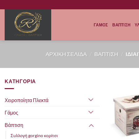
Μετάβαση
στο
περιεχόμενο
ΓΑΜΟΣ
ΒΑΠΤΙΣΗ
Υ
ΑΡΧΙΚΗ ΣΕΛΙΔΑ
/
ΒΑΠΤΙΣΗ
/
ΙΔΙΑ
ΚΑΤΗΓΟΡΙΑ
Χειροποίητα Πλεκτά
Γάμος
Βάπτιση
Συλλογή gorgino κορίτσι