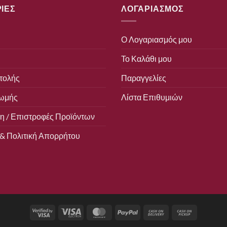
ΙΕΣ
ΛΟΓΑΡΙΑΣΜΟΣ
Ο Λογαριασμός μου
Το Καλάθι μου
τολής
Παραγγελίες
ωμής
Λίστα Επιθυμιών
 / Επιστροφές Προϊόντων
& Πολιτική Απορρήτου
Visa
Visa
MasterCard
PayPal
Cash
Cash
2
Electron
On
on