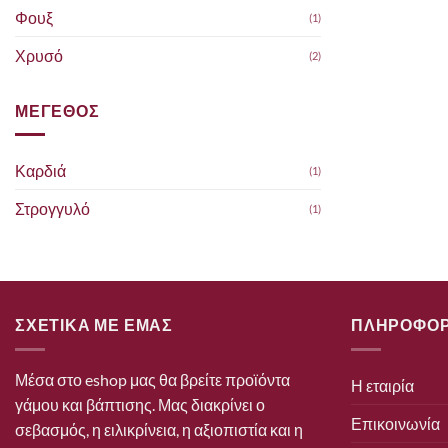
Φουξ
(1)
Χρυσό
(2)
ΜΕΓΕΘΟΣ
Καρδιά
(1)
Στρογγυλό
(1)
ΣΧΕΤΙΚΑ ΜΕ ΕΜΑΣ
ΠΛΗΡΟΦΟΡ
Μέσα στο eshop μας θα βρείτε προϊόντα
Η εταιρία
γάμου και βάπτισης. Μας διακρίνει ο
Επικοινωνία
σεβασμός, η ειλικρίνεια, η αξιοπιστία και η