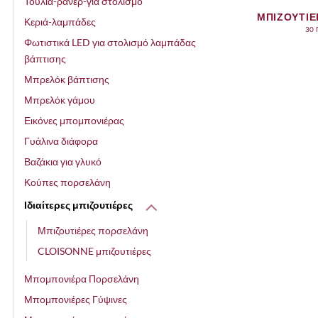
Τούλια-ράνερ-για στολισμό
ΜΠΙΖΟΥΤΙΕ
Κεριά-λαμπάδες
30
Φωτιστικά LED για στολισμό λαμπάδας
βάπτισης
Μπρελόκ βάπτισης
Μπρελόκ γάμου
Εικόνες μπομπονιέρας
Γυάλινα διάφορα
Βαζάκια για γλυκό
Κούπες πορσελάνη
Ιδιαίτερες μπιζουτιέρες
Μπιζουτιέρες πορσελάνη
CLOISONNE μπιζουτιέρες
Μπομπονιέρα Πορσελάνη
Μπομπονιέρες Γύψινες