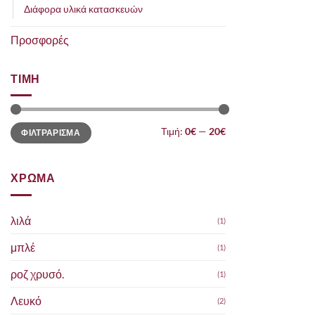
Διάφορα υλικά κατασκευών
Προσφορές
ΤΙΜΗ
Ελάχιστη
Μέγιστη
Τιμή:
0€
—
20€
ΦΙΛΤΡΑΡΙΣΜΑ
τιμή
τιμή
ΧΡΩΜΑ
λιλά
(1)
μπλέ
(1)
ροζ χρυσό.
(1)
Λευκό
(2)