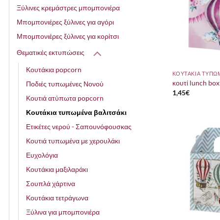
Ξύλινες κρεμάστρες μπομπονιέρα
Μπομπονιέρες ξύλινες για αγόρι
Μπομπονιέρες ξύλινες για κορίτσι
Θεματικές εκτυπώσεις
Κουτάκια popcorn
ΚΟΥΤΑΚΙΑ ΤΥΠΩ
κουτί lunch box 
Ποδιές τυπωμένες Νονού
1,45
€
Κουτιά ατύπωτα popcorn
Κουτάκια τυπωμένα βαλιτσάκι
Ετικέτες νερού - Σαπουνόφουσκας
Κουτιά τυπωμένα με χερουλάκι
Ευχολόγια
Κουτάκια μαξιλαράκι
Σουπλά χάρτινα
Κουτάκια τετράγωνα
Ξύλινα για μπομπονιέρα