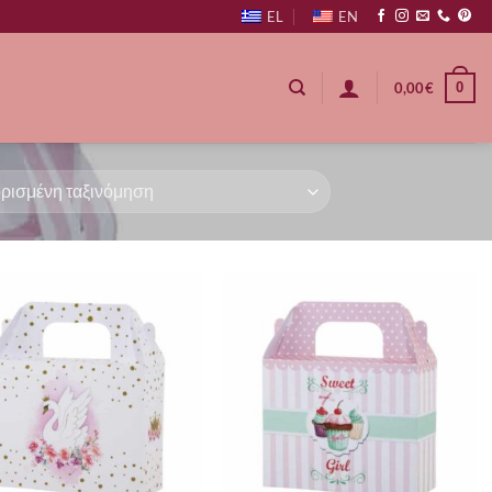
EL
EN
0
0,00
€