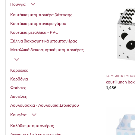
Πουγγιά
Κουτάκια μπομπονιέρα βάπτισης
Κουτάκια μπομπονιέρα γάμου
Κουτάκια μεταλλικά - PVC
Ξύλινα διακοσμητικά μπομπονιέρας
Μεταλλικά διακοσμητικά μπομπονιέρας
Κορδέλες
ΚΟΥΤΑΚΙΑ ΤΥΠΩ
Κορδόνια
κουτί lunch box 
1,45
€
Φούντες
Δαντέλες
Λουλουδάκια - Λουλούδια Στολισμού
Κουφέτα
Καλάθια μπομπονιέρας
Διάφορα υλικά κατασκευών