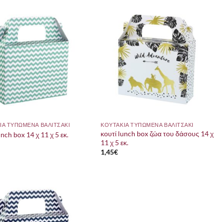
ΙΑ ΤΥΠΩΜΕΝΑ ΒΑΛΙΤΣΑΚΙ
ΚΟΥΤΑΚΙΑ ΤΥΠΩΜΕΝΑ ΒΑΛΙΤΣΑΚΙ
κουτί lunch box ζώα του δάσους 14 χ
unch box 14 χ 11 χ 5 εκ.
11 χ 5 εκ.
1,45
€