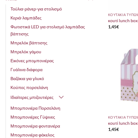
Τούλια-ράνερ-για στολισμό
ΚΟΥΤΑΚΙΑ ΤΥΠΩ
Κεριά-λαμπάδες
κουτί lunch box 
Φωτιστικά LED για στολισμό λαμπάδας
1,45
€
βάπτισης
Μπρελόκ βάπτισης
Μπρελόκ γάμου
Εικόνες μπομπονιέρας
Γυάλινα διάφορα
Βαζάκια για γλυκό
Κούπες πορσελάνη
Ιδιαίτερες μπιζουτιέρες
Μπομπονιέρα Πορσελάνη
Μπομπονιέρες Γύψινες
ΚΟΥΤΑΚΙΑ ΤΥΠΩ
κουτί lunch box 
Μπομπονιέρα φοντανιέρα
1,45
€
Μπομπονιέρα φάκελος