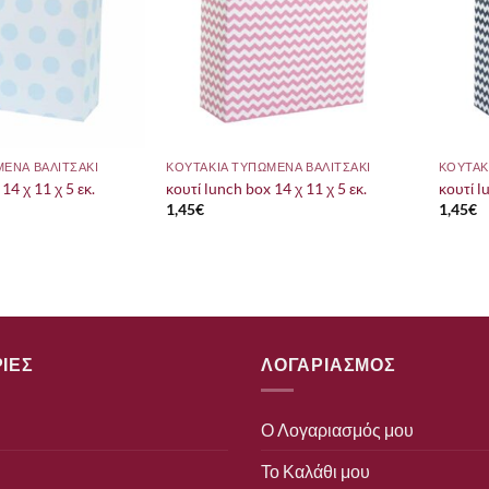
ΜΕΝΑ ΒΑΛΙΤΣΑΚΙ
ΚΟΥΤΑΚΙΑ ΤΥΠΩΜΕΝΑ ΒΑΛΙΤΣΑΚΙ
ΚΟΥΤΑΚ
14 χ 11 χ 5 εκ.
κουτί lunch box 14 χ 11 χ 5 εκ.
κουτί l
1,45
€
1,45
€
ΙΕΣ
ΛΟΓΑΡΙΑΣΜΟΣ
Ο Λογαριασμός μου
Το Καλάθι μου