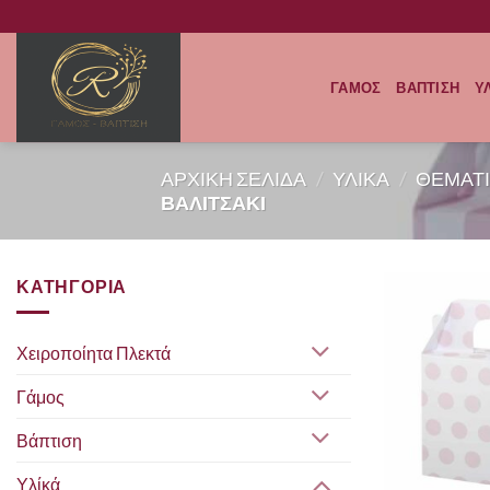
Μετάβαση
στο
περιεχόμενο
ΓΑΜΟΣ
ΒΑΠΤΙΣΗ
Υ
ΑΡΧΙΚΗ ΣΕΛΙΔΑ
/
ΥΛΙΚΑ
/
ΘΕΜΑΤΙ
ΒΑΛΙΤΣΑΚΙ
ΚΑΤΗΓΟΡΙΑ
Χειροποίητα Πλεκτά
Γάμος
Βάπτιση
Υλίκά