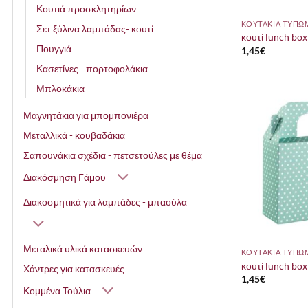
Κουτιά προσκλητηρίων
ΚΟΥΤΑΚΙΑ ΤΥΠΩ
Σετ ξύλινα λαμπάδας- κουτί
κουτί lunch box 
Πουγγιά
1,45
€
Κασετίνες - πορτοφολάκια
Μπλοκάκια
Μαγνητάκια για μπομπονιέρα
Μεταλλικά - κουβαδάκια
Σαπουνάκια σχέδια - πετσετούλες με θέμα
Διακόσμηση Γάμου
Διακοσμητικά για λαμπάδες - μπαούλα
Μεταλικά υλικά κατασκευών
ΚΟΥΤΑΚΙΑ ΤΥΠΩ
κουτί lunch box 
Χάντρες για κατασκευές
1,45
€
Κομμένα Τούλια