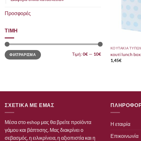
Προσφορές
ΤΙΜΗ
ΚΟΥΤΑΚΙΑ ΤΥΠΩ
Ελάχιστη
Μέγιστη
Τιμή:
0€
—
10€
κουτί lunch box 
ΦΙΛΤΡΑΡΙΣΜΑ
τιμή
τιμή
1,45
€
ΣΧΕΤΙΚΑ ΜΕ ΕΜΑΣ
ΠΛΗΡΟΦΟΡ
Μέσα στο eshop μας θα βρείτε προϊόντα
Η εταιρία
γάμου και βάπτισης. Μας διακρίνει ο
Επικοινωνία
σεβασμός, η ειλικρίνεια, η αξιοπιστία και η