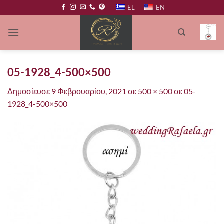
Μετάβαση
EL
EN
στο
περιεχόμενο
05-1928_4-500×500
Δημοσίευσε
9 Φεβρουαρίου, 2021
σε
500 × 500
σε
05-
1928_4-500×500