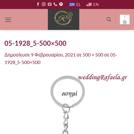
Μετάβαση
EL
EN
στο
περιεχόμενο
05-1928_5-500×500
Δημοσίευσε
9 Φεβρουαρίου, 2021
σε
500 × 500
σε
05-
1928_5-500×500