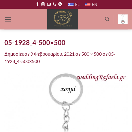
Μετάβαση
EL
EN
στο
περιεχόμενο
05-1928_4-500×500
Δημοσίευσε
9 Φεβρουαρίου, 2021
σε
500 × 500
σε
05-
1928_4-500×500