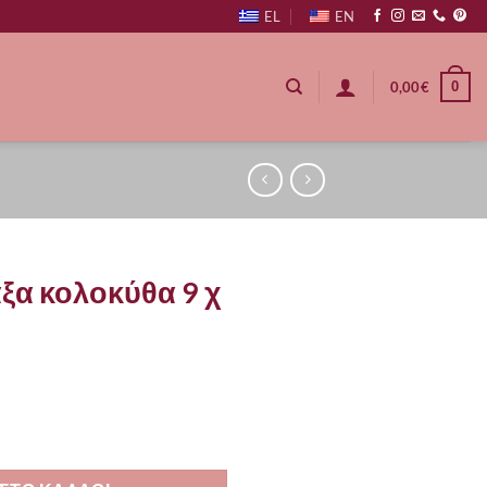
EL
EN
0
0,00
€
ξα κολοκύθα 9 χ
 4 χ 6,5 εκ. ποσότητα