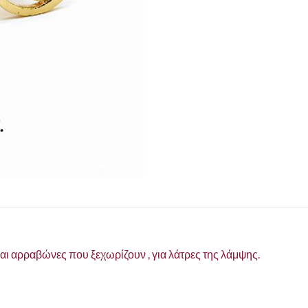
και αρραβώνες που ξεχωρίζουν , για λάτρες της λάμψης.