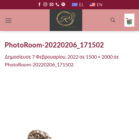
Μετάβαση
EL
EN
στο
περιεχόμενο
PhotoRoom-20220206_171502
Δημοσίευσε
7 Φεβρουαρίου, 2022
σε
1500 × 2000
σε
PhotoRoom-20220206_171502