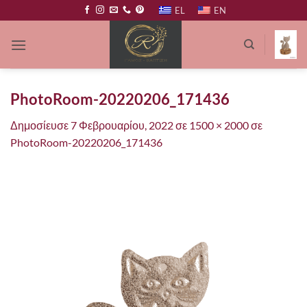
Μετάβαση
EL
EN
στο
περιεχόμενο
PhotoRoom-20220206_171436
Δημοσίευσε
7 Φεβρουαρίου, 2022
σε
1500 × 2000
σε
PhotoRoom-20220206_171436