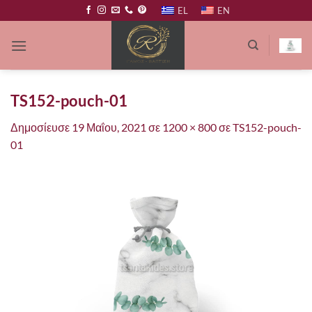
Μετάβαση
EL
EN
στο
περιεχόμενο
TS152-pouch-01
Δημοσίευσε
19 Μαΐου, 2021
σε
1200 × 800
σε
TS152-pouch-
01