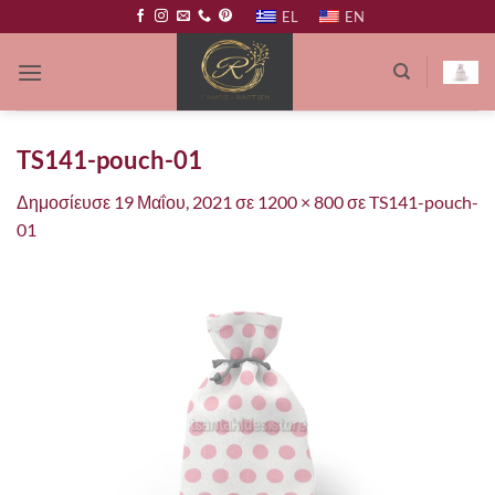
Μετάβαση
EL
EN
στο
περιεχόμενο
TS141-pouch-01
Δημοσίευσε
19 Μαΐου, 2021
σε
1200 × 800
σε
TS141-pouch-
01