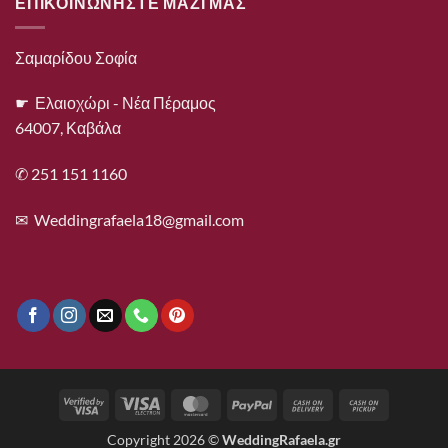
ΕΠΙΚΟΙΝΩΝΗΣΤΕ ΜΑΖΙ ΜΑΣ
Σαμαρίδου Σοφία
☛ Ελαιοχώρι - Νέα Πέραμος
64007, Καβάλα
✆ 251 151 1160
✉
Weddingrafaela18@gmail.com
Visa
Visa
MasterCard
PayPal
Cash
Cash
2
Electron
On
on
Copyright 2026 ©
WeddingRafaela.gr