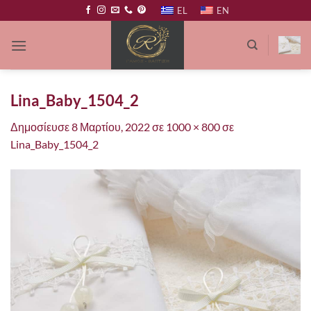
Μετάβαση
EL
EN
στο
περιεχόμενο
Lina_Baby_1504_2
Δημοσίευσε
8 Μαρτίου, 2022
σε
1000 × 800
σε
Lina_Baby_1504_2