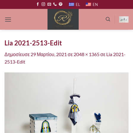
Μετάβαση
EL
EN
στο
περιεχόμενο
Lia 2021-2513-Edit
Δημοσίευσε
29 Μαρτίου, 2021
σε
2048 × 1365
σε
Lia 2021-
2513-Edit