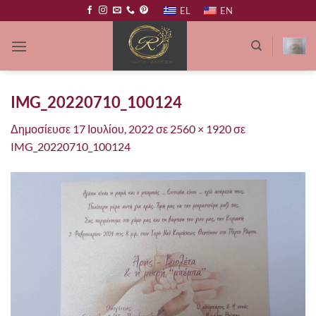
Μετάβαση
EL
EN
στο
περιεχόμενο
IMG_20220710_100124
Δημοσίευσε
17 Ιουλίου, 2022
σε
2560 × 1920
σε
IMG_20220710_100124