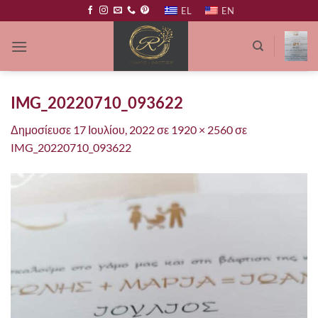
Μετάβαση
EL
EN
στο
περιεχόμενο
IMG_20220710_093622
Δημοσίευσε
17 Ιουλίου, 2022
σε
1920 × 2560
σε
IMG_20220710_093622