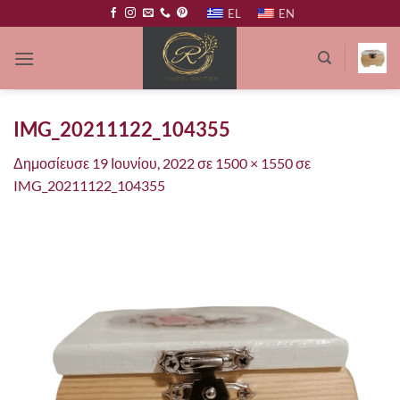
Μετάβαση
EL
EN
στο
περιεχόμενο
IMG_20211122_104355
Δημοσίευσε
19 Ιουνίου, 2022
σε
1500 × 1550
σε
IMG_20211122_104355