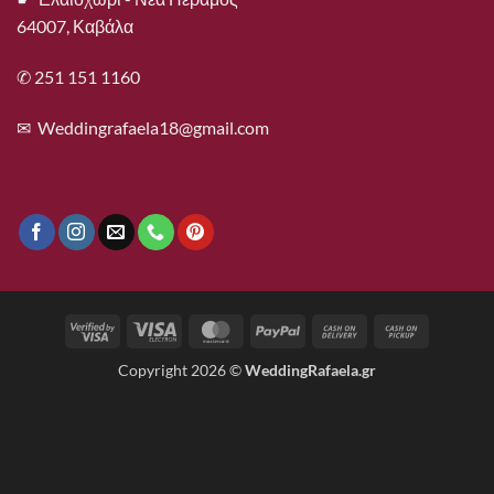
64007, Καβάλα
✆ 251 151 1160
✉
Weddingrafaela18@gmail.com
Visa
Visa
MasterCard
PayPal
Cash
Cash
2
Electron
On
on
Copyright 2026 ©
WeddingRafaela.gr
Delivery
Pickup