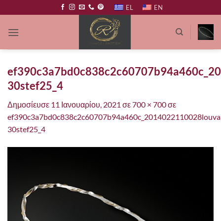
Μετάβαση
EL
EN
στο
περιεχόμενο
ef390c3a7bd0c838c2c60707b94a460c_20
30stef25_4
Δημοσίευσε
11 Ιανουαρίου, 2021
σε
700 × 700
σε
ef390c3a7bd0c838c2c60707b94a460c_2014022110028louvar
30stef25_4