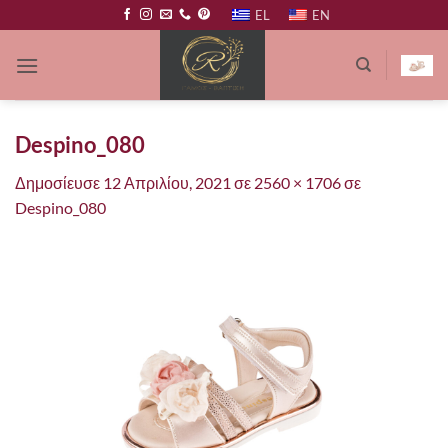
Μετάβαση
EL
EN
στο
περιεχόμενο
Despino_080
Δημοσίευσε
12 Απριλίου, 2021
σε
2560 × 1706
σε
Despino_080