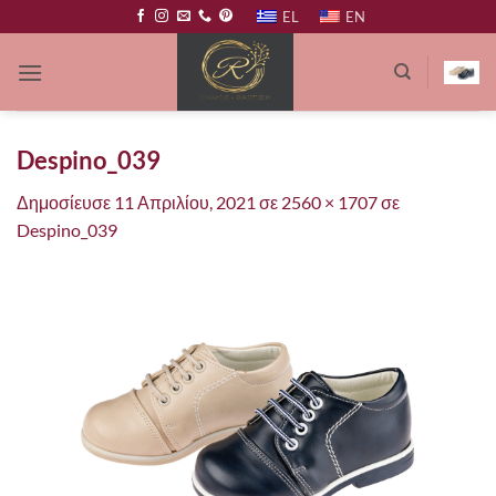
Μετάβαση
EL
EN
στο
περιεχόμενο
Despino_039
Δημοσίευσε
11 Απριλίου, 2021
σε
2560 × 1707
σε
Despino_039