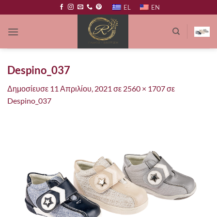
Μετάβαση
EL
EN
στο
περιεχόμενο
Despino_037
Δημοσίευσε
11 Απριλίου, 2021
σε
2560 × 1707
σε
Despino_037