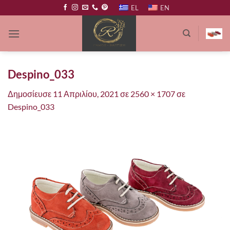
Μετάβαση
EL
EN
στο
περιεχόμενο
Despino_033
Δημοσίευσε
11 Απριλίου, 2021
σε
2560 × 1707
σε
Despino_033