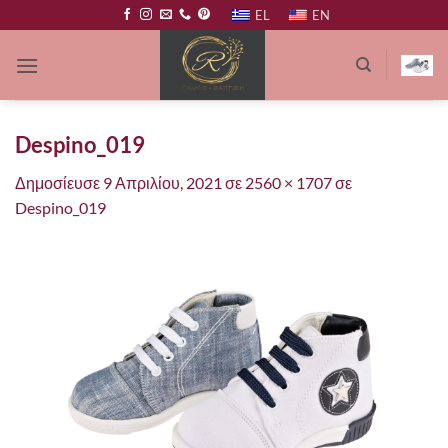
Μετάβαση
EL
EN
στο
περιεχόμενο
Despino_019
Δημοσίευσε
9 Απριλίου, 2021
σε
2560 × 1707
σε
Despino_019