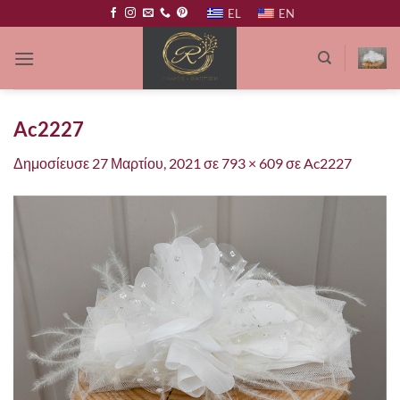
Μετάβαση
EL
EN
στο
περιεχόμενο
Ac2227
Δημοσίευσε
27 Μαρτίου, 2021
σε
793 × 609
σε
Ac2227