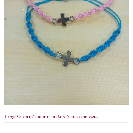
Τα σχόλια και τράκμπακ είναι κλειστά επί του παρόντος.