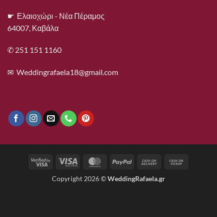
☛ Ελαιοχώρι - Νέα Πέραμος
64007, Καβάλα
✆ 251 151 1160
✉
Weddingrafaela18@gmail.com
Visa
Visa
MasterCard
PayPal
Cash
Cash
2
Electron
On
on
Copyright 2026 ©
WeddingRafaela.gr
Delivery
Pickup