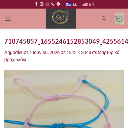
Μετάβαση
EL
EN
στο
περιεχόμενο
710745857_1655246152853049_425561
Δημοσίευσε
1 Ιουνίου, 2026
σε
1542 × 2048
σε
Μαρτυρικά
βραχιολάκι