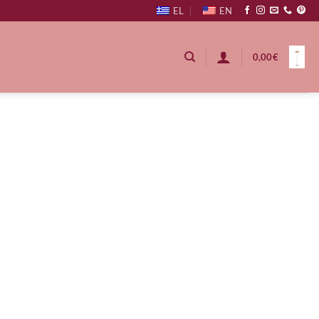
EL
EN
0,00
€