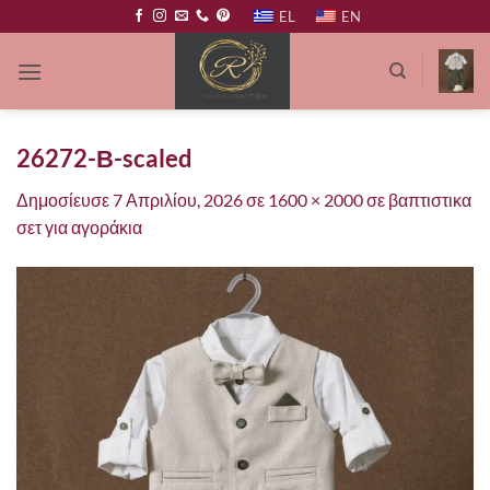
Μετάβαση
EL
EN
στο
περιεχόμενο
26272-Β-scaled
Δημοσίευσε
7 Απριλίου, 2026
σε
1600 × 2000
σε
βαπτιστικα
σετ για αγοράκια