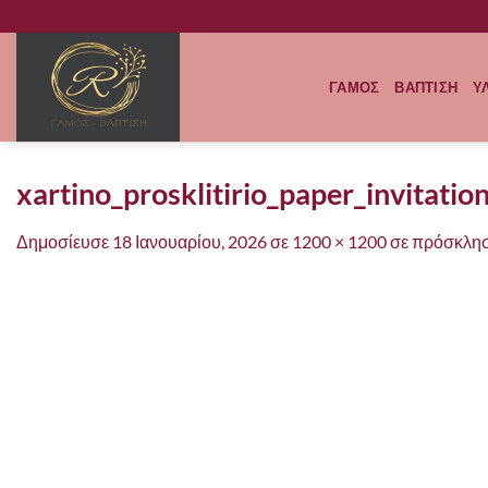
Μετάβαση
στο
περιεχόμενο
ΓΑΜΟΣ
ΒΑΠΤΙΣΗ
Υ
xartino_prosklitirio_paper_invitat
Δημοσίευσε
18 Ιανουαρίου, 2026
σε
1200 × 1200
σε
πρόσκλησ