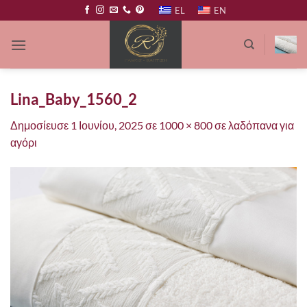
Μετάβαση
EL
EN
στο
περιεχόμενο
Lina_Baby_1560_2
Δημοσίευσε
1 Ιουνίου, 2025
σε
1000 × 800
σε
λαδόπανα για
αγόρι