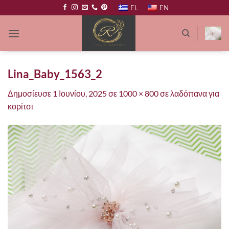
Μετάβαση
EL
EN
στο
περιεχόμενο
Lina_Baby_1563_2
Δημοσίευσε
1 Ιουνίου, 2025
σε
1000 × 800
σε
λαδόπανα για
κορίτσι