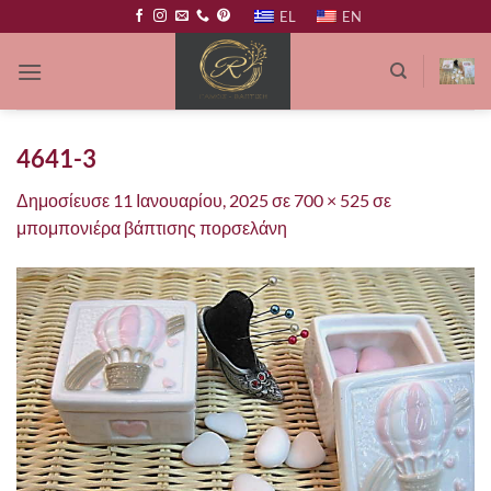
Μετάβαση
EL
EN
στο
περιεχόμενο
4641-3
Δημοσίευσε
11 Ιανουαρίου, 2025
σε
700 × 525
σε
μπομπονιέρα βάπτισης πορσελάνη