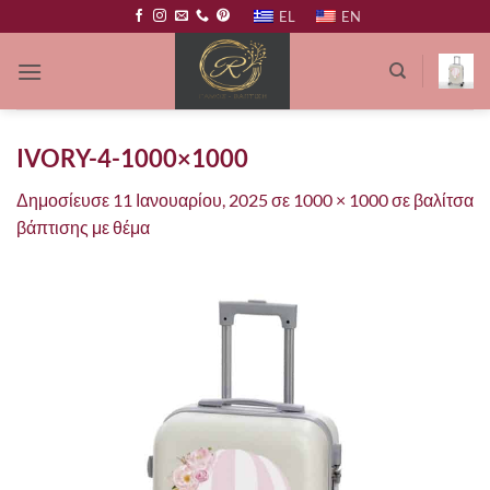
Μετάβαση
EL
EN
στο
περιεχόμενο
IVORY-4-1000×1000
Δημοσίευσε
11 Ιανουαρίου, 2025
σε
1000 × 1000
σε
βαλίτσα
βάπτισης με θέμα