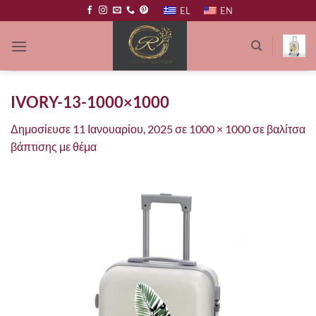
Μετάβαση
EL
EN
στο
περιεχόμενο
IVORY-13-1000×1000
Δημοσίευσε
11 Ιανουαρίου, 2025
σε
1000 × 1000
σε
βαλίτσα
βάπτισης με θέμα