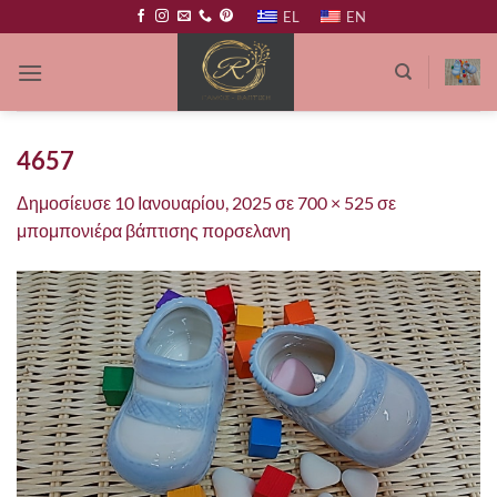
Μετάβαση
EL
EN
στο
περιεχόμενο
4657
Δημοσίευσε
10 Ιανουαρίου, 2025
σε
700 × 525
σε
μπομπονιέρα βάπτισης πορσελανη