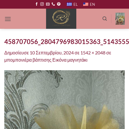
Μετάβαση
EL
EN
στο
περιεχόμενο
458707056_2804796983015363_514355
Δημοσίευσε
10 Σεπτεμβρίου, 2024
σε
1542 × 2048
σε
μπομπονιέρα βάπτισης Εικόνα μαγνητάκι