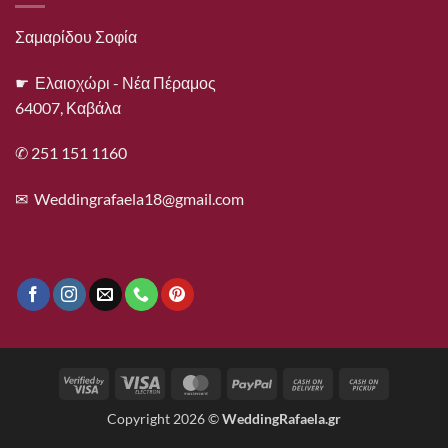
Σαμαρίδου Σοφία
☛ Ελαιοχώρι - Νέα Πέραμος
64007, Καβάλα
✆ 251 151 1160
✉
Weddingrafaela18@gmail.com
Visa
Visa
MasterCard
PayPal
Cash
Cash
2
Electron
On
on
Copyright 2026 ©
WeddingRafaela.gr
Delivery
Pickup