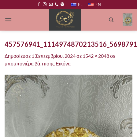
Μετάβαση
EL
EN
στο
περιεχόμενο
457576941_1114974870213516_569879
Δημοσίευσε
1 Σεπτεμβρίου, 2024
σε
1542 × 2048
σε
μπομπονιέρα βάπτισης Εικόνα