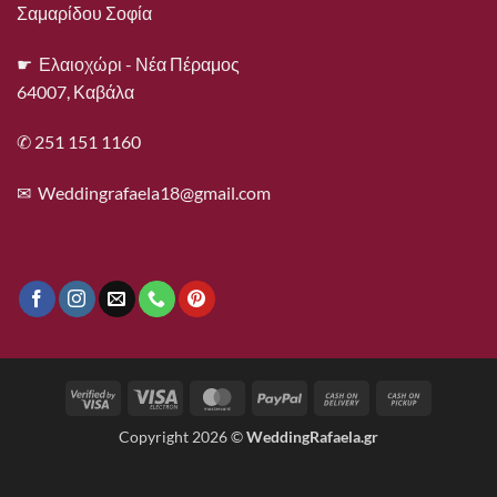
Σαμαρίδου Σοφία
☛ Ελαιοχώρι - Νέα Πέραμος
64007, Καβάλα
✆ 251 151 1160
✉
Weddingrafaela18@gmail.com
Visa
Visa
MasterCard
PayPal
Cash
Cash
2
Electron
On
on
Copyright 2026 ©
WeddingRafaela.gr
Delivery
Pickup