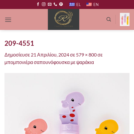
Μετάβαση
EL
EN
στο
περιεχόμενο
209-4551
Δημοσίευσε
21 Απριλίου, 2024
σε
579 × 800
σε
μπομπονιέρα σαπουνόφουσκα με ψαράκια