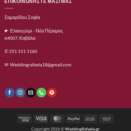
ΕΠΙΚΟΙΝΩΝΗΣΤΕ ΜΑΖΙ ΜΑΣ
Σαμαρίδου Σοφία
☛ Ελαιοχώρι - Νέα Πέραμος
64007, Καβάλα
✆ 251 151 1160
✉
Weddingrafaela18@gmail.com
Visa
Visa
MasterCard
PayPal
Cash
Cash
2
Electron
On
on
Copyright 2026 ©
WeddingRafaela.gr