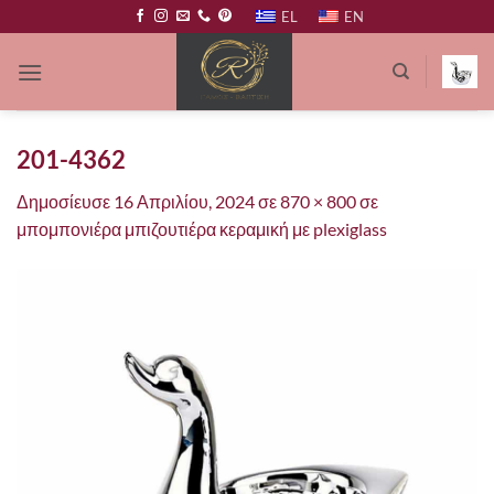
Μετάβαση
EL
EN
στο
περιεχόμενο
201-4362
Δημοσίευσε
16 Απριλίου, 2024
σε
870 × 800
σε
μπομπονιέρα μπιζουτιέρα κεραμική με plexiglass