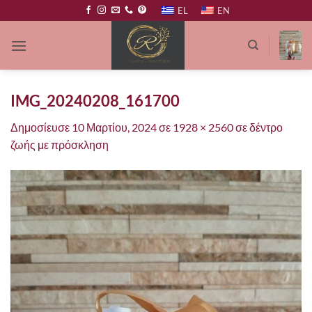
Μετάβαση
EL
EN
στο
περιεχόμενο
IMG_20240208_161700
Δημοσίευσε
10 Μαρτίου, 2024
σε
1928 × 2560
σε
δέντρο
ζωής με πρόσκληση