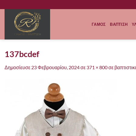
Μετάβαση
στο
περιεχόμενο
ΓΑΜΟΣ
ΒΑΠΤΙΣΗ
Υ
137bcdef
Δημοσίευσε
23 Φεβρουαρίου, 2024
σε
371 × 800
σε
βαπτιστικ