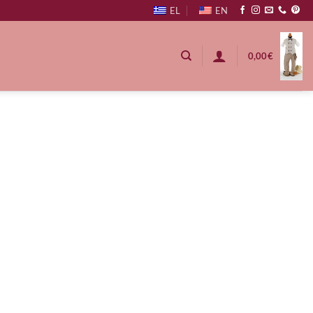
EL
EN
0,00
€