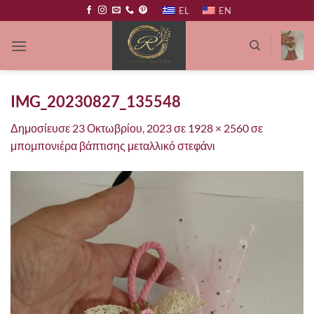
Μετάβαση
EL
EN
στο
περιεχόμενο
IMG_20230827_135548
Δημοσίευσε
23 Οκτωβρίου, 2023
σε
1928 × 2560
σε
μπομπονιέρα βάπτισης μεταλλικό στεφάνι