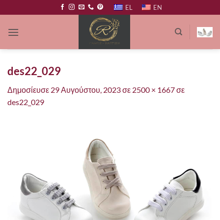
Μετάβαση
EL
EN
στο
περιεχόμενο
des22_029
Δημοσίευσε
29 Αυγούστου, 2023
σε
2500 × 1667
σε
des22_029