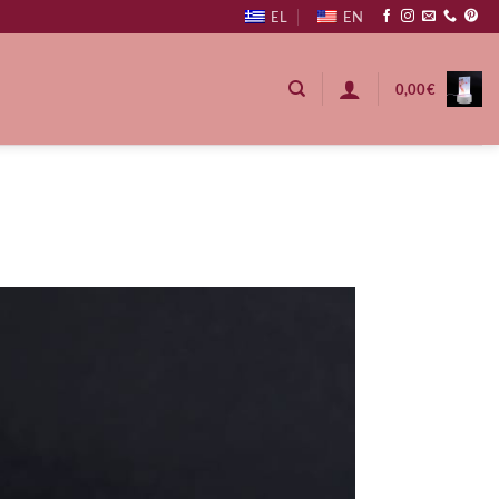
EL
EN
0,00
€