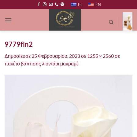
Μετάβαση
EL
EN
στο
περιεχόμενο
9779fin2
Δημοσίευσε
25 Φεβρουαρίου, 2023
σε
1255 × 2560
σε
πακέτο βάπτισης λιοντάρι μακραμέ