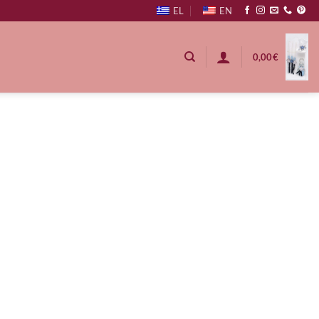
EL
EN
0,00
€