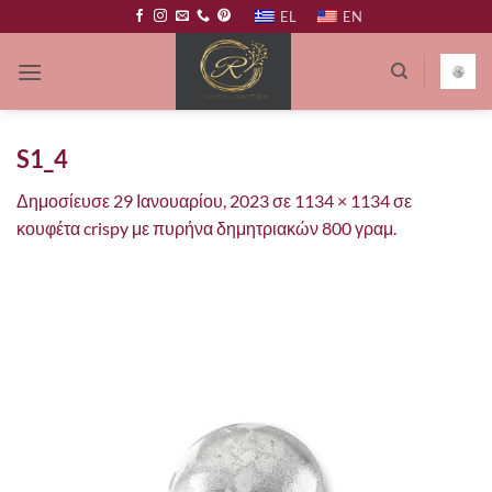
Μετάβαση
EL
EN
στο
περιεχόμενο
S1_4
Δημοσίευσε
29 Ιανουαρίου, 2023
σε
1134 × 1134
σε
κουφέτα crispy με πυρήνα δημητριακών 800 γραμ.