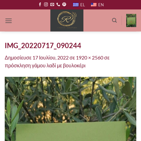
Μετάβαση
EL
EN
στο
περιεχόμενο
IMG_20220717_090244
Δημοσίευσε
17 Ιουλίου, 2022
σε
1920 × 2560
σε
πρόσκληση γάμου λαδί με βουλοκέρι