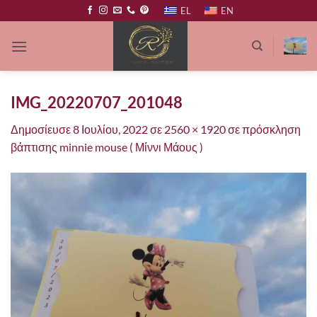
Μετάβαση
EL
EN
στο
περιεχόμενο
IMG_20220707_201048
Δημοσίευσε
8 Ιουλίου, 2022
σε
2560 × 1920
σε
πρόσκληση
βάπτισης minnie mouse ( Μίννι Μάους )