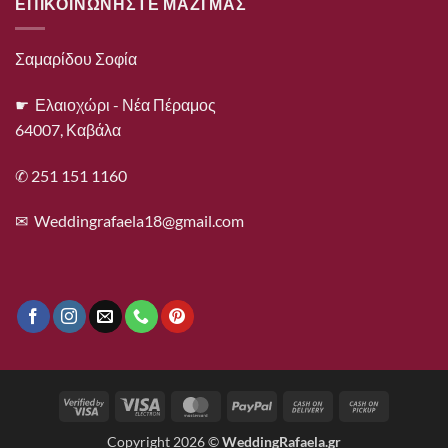
ΕΠΙΚΟΙΝΩΝΗΣΤΕ ΜΑΖΙ ΜΑΣ
Σαμαρίδου Σοφία
☛ Ελαιοχώρι - Νέα Πέραμος
64007, Καβάλα
✆ 251 151 1160
✉
Weddingrafaela18@gmail.com
Visa
Visa
MasterCard
PayPal
Cash
Cash
2
Electron
On
on
Copyright 2026 ©
WeddingRafaela.gr