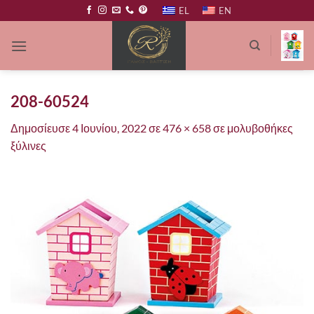
Μετάβαση
EL
EN
στο
περιεχόμενο
208-60524
Δημοσίευσε
4 Ιουνίου, 2022
σε
476 × 658
σε
μολυβοθήκες
ξύλινες